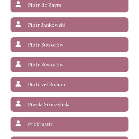
Piotr de Zaym
Piotr Jankowski
Piotr Suworow
Piotr Suworow
Piotr vel Bocian
Piwski Sroczyński
Prokrustir