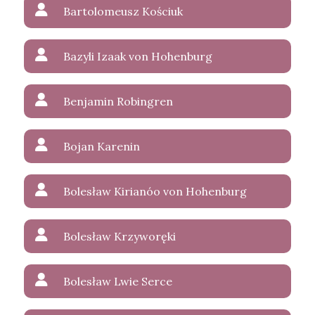
Bartolomeusz Kościuk
Bazyli Izaak von Hohenburg
Benjamin Robingren
Bojan Karenin
Bolesław Kirianóo von Hohenburg
Bolesław Krzyworęki
Bolesław Lwie Serce