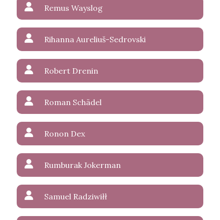
Remus Wayslog
Rihanna Aureliuš-Sedrovski
Robert Drenin
Roman Schädel
Ronon Dex
Rumburak Jokerman
Samuel Radziwiłł