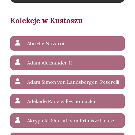
Kolekcje w Kustoszu
Abrielle Novaroi
Adam Aleksander II
Adam Simon von Landsbergen-Peterelli
Adelaide Radziwiłł-Chojnacka
Akrypa Ali Shariati von Primisz-Lichtenstein