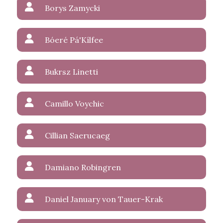
Borys Zamycki
Bóeré Pá'Kílfee
Bukrsz Linetti
Camillo Voychic
Cillian Saerucaeg
Damiano Robingren
Daniel January von Tauer-Krak