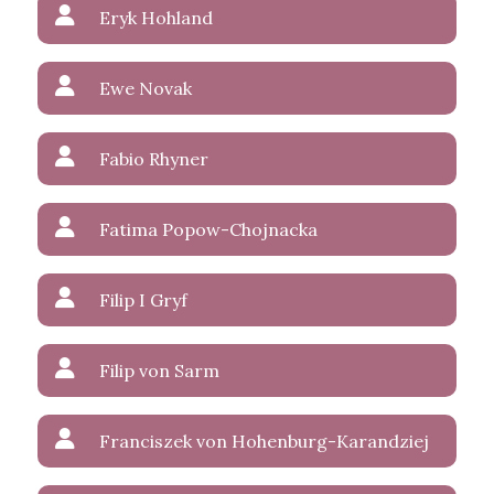
Eryk Hohland
Ewe Novak
Fabio Rhyner
Fatima Popow-Chojnacka
Filip I Gryf
Filip von Sarm
Franciszek von Hohenburg-Karandziej