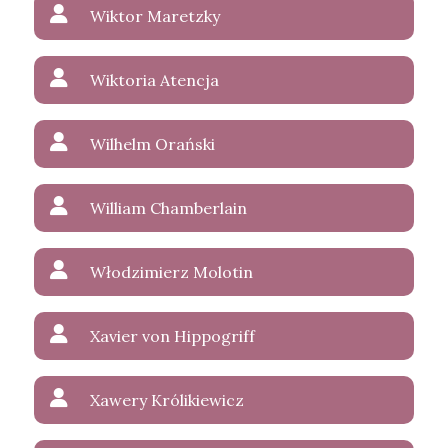
Wiktor Maretzky
Wiktoria Atencja
Wilhelm Orański
William Chamberlain
Włodzimierz Molotin
Xavier von Hippogriff
Xawery Królikiewicz