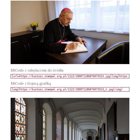
BBCode z odsyłaczem do źródła
BBCode z lżejszą grafiką