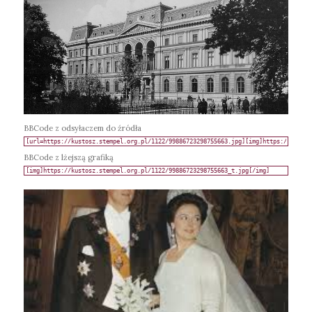
BBCode z odsyłaczem do źródła
BBCode z lżejszą grafiką