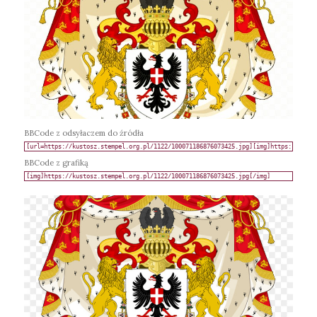
BBCode z odsyłaczem do źródła
BBCode z grafiką