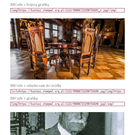
BBCode z lżejszą grafiką
BBCode z odsyłaczem do źródła
BBCode z grafiką