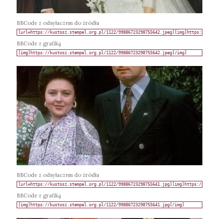
BBCode z odsyłaczem do źródła
BBCode z grafiką
BBCode z odsyłaczem do źródła
BBCode z grafiką