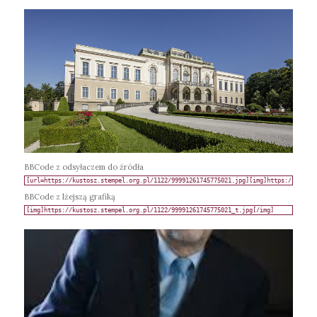
BBCode z odsyłaczem do źródła
BBCode z lżejszą grafiką