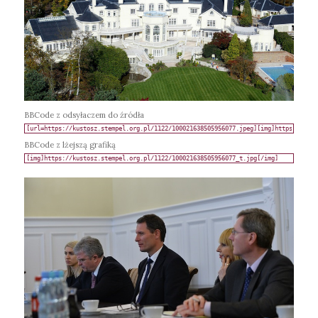
BBCode z odsyłaczem do źródła
BBCode z lżejszą grafiką