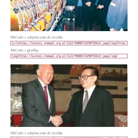
BBCode z odsyłaczem do źródła
BBCode z grafiką
BBCode z odsyłaczem do źródła