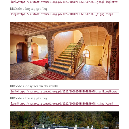
BBCode z lżejszą grafiką
BBCode z odsyłaczem do źródła
BBCode z lżejszą grafiką