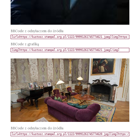
BBCode z odsyłaczem do źródła
BBCode z grafiką
BBCode z odsyłaczem do źródła