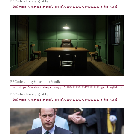
BBCode z lżejszą grafiką
BBCode z odsyłaczem do źródła
BBCode z lżejszą grafiką