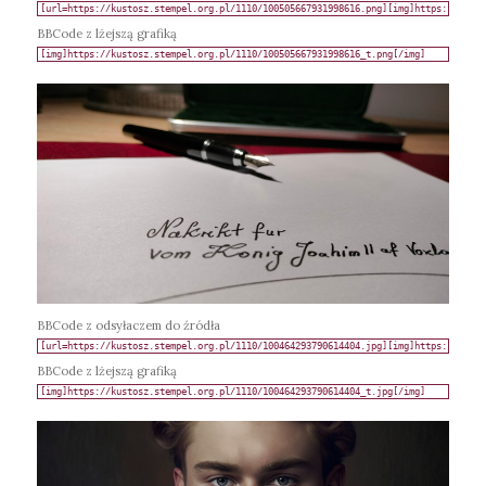
BBCode z lżejszą grafiką
BBCode z odsyłaczem do źródła
BBCode z lżejszą grafiką