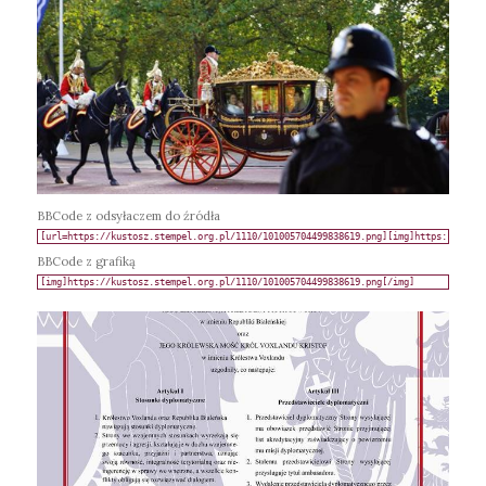
BBCode z odsyłaczem do źródła
BBCode z grafiką