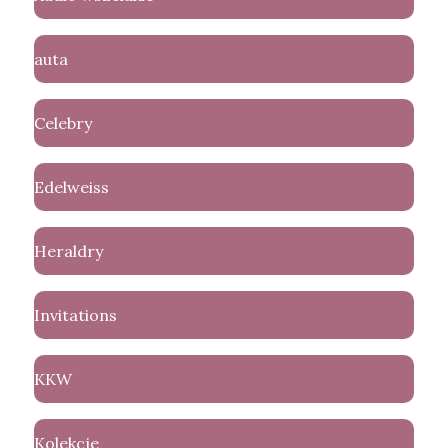
auta
Celebry
Edelweiss
Heraldry
Invitations
KKW
Kolekcje