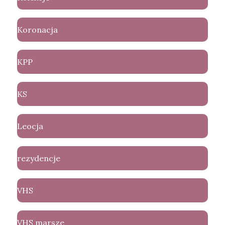
Koronacja
KPP
KS
Leocja
rezydencje
VHS
VHS marsze