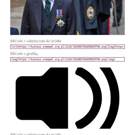
BBCode z odsyłaczem do źródła
BBCode z grafiką
BBCode z odsyłaczem do źrodła