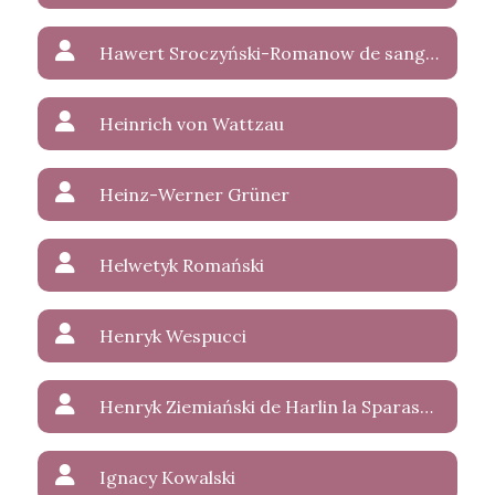
Hawert Sroczyński-Romanow de sanguinis Wettin-Weerland
Heinrich von Wattzau
Heinz-Werner Grüner
Helwetyk Romański
Henryk Wespucci
Henryk Ziemiański de Harlin la Sparasan
Ignacy Kowalski