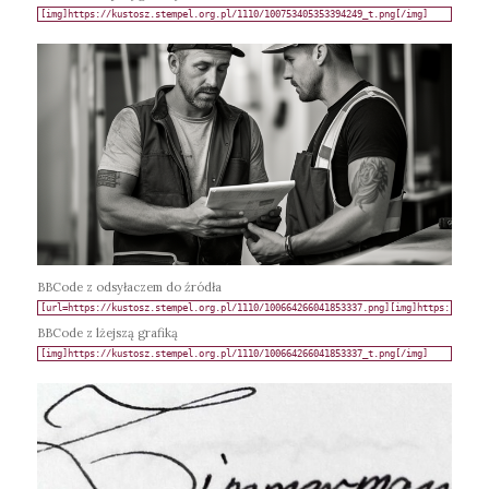
BBCode z odsyłaczem do źródła
BBCode z lżejszą grafiką