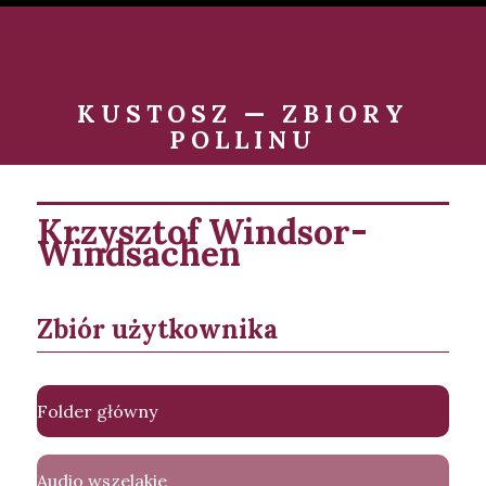
KUSTOSZ — ZBIORY
POLLINU
Krzysztof Windsor-
Windsachen
Zbiór użytkownika
Folder główny
Audio wszelakie