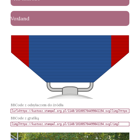
Voxland
BBCode z odsyłaczem do źródła
BBCode z grafiką