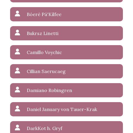
Bóeré Pá'Kílfee
Bukrsz Linetti
Camillo Voychic
Cillian Saerucaeg
Damiano Robingren
Daniel January von Tauer-Krak
DarkKot h. Gryf