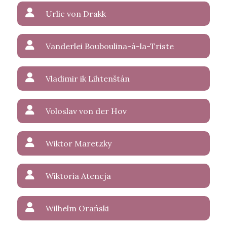
Urlic von Drakk
Vanderlei Bouboulina-á-la-Triste
Vladimir ik Lihtenštán
Voloslav von der Hov
Wiktor Maretzky
Wiktoria Atencja
Wilhelm Orański