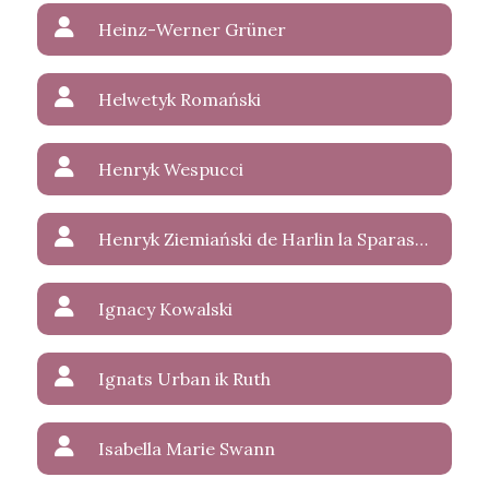
Heinz-Werner Grüner
Helwetyk Romański
Henryk Wespucci
Henryk Ziemiański de Harlin la Sparasan
Ignacy Kowalski
Ignats Urban ik Ruth
Isabella Marie Swann