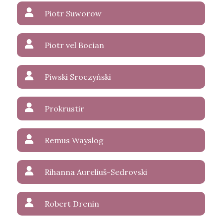
Piotr Suworow
Piotr vel Bocian
Piwski Sroczyński
Prokrustir
Remus Wayslog
Rihanna Aureliuš-Sedrovski
Robert Drenin