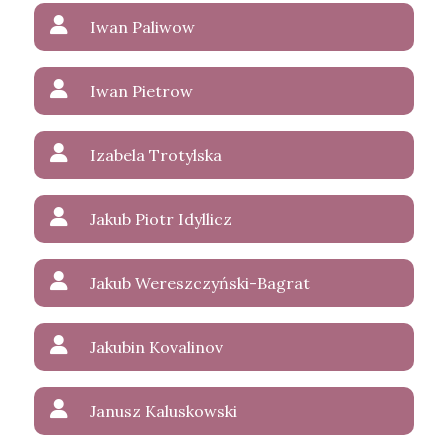
Iwan Paliwow
Iwan Pietrow
Izabela Trotylska
Jakub Piotr Idyllicz
Jakub Wereszczyński-Bagrat
Jakubin Kovalinov
Janusz Kaluskowski