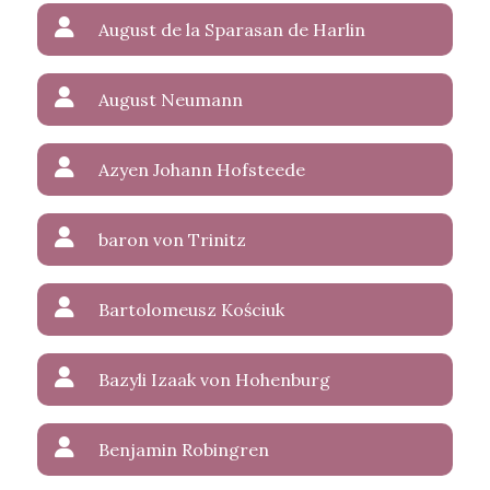
August de la Sparasan de Harlin
August Neumann
Azyen Johann Hofsteede
baron von Trinitz
Bartolomeusz Kościuk
Bazyli Izaak von Hohenburg
Benjamin Robingren