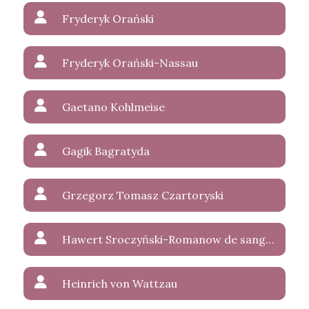
Fryderyk Orański
Fryderyk Orański-Nassau
Gaetano Kohlmeise
Gagik Bagratyda
Grzegorz Tomasz Czartoryski
Hawert Sroczyński-Romanow de sanguinis Wettin-Weerland
Heinrich von Wattzau