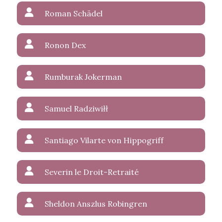
Roman Schädel
Ronon Dex
Rumburak Jokerman
Samuel Radziwiłł
Santiago Vilarte von Hippogriff
Severin le Droit-Retraité
Sheldon Anszlus Robingren