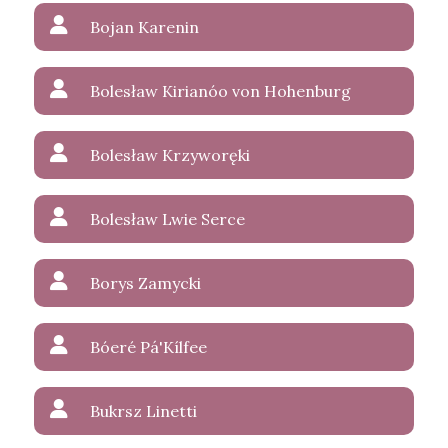
Bojan Karenin
Bolesław Kirianóo von Hohenburg
Bolesław Krzyworęki
Bolesław Lwie Serce
Borys Zamycki
Bóeré Pá'Kílfee
Bukrsz Linetti