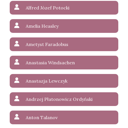
Alfred Józef Potocki
Amelia Heasley
Ametyst Faradobus
Anastasia Windsachen
Anastazja Lewczyk
Andrzej Płatonowicz Ordyński
Anton Talanov