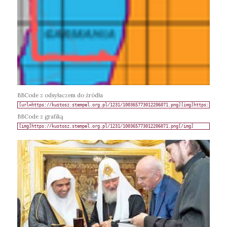
BBCode z odsyłaczem do źródła
BBCode z grafiką