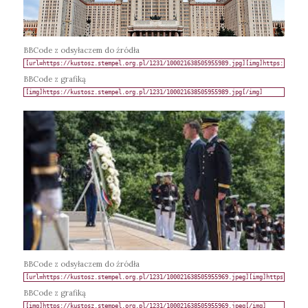
BBCode z odsyłaczem do źródła
BBCode z grafiką
BBCode z odsyłaczem do źródła
BBCode z grafiką