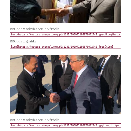
BBCode z odsyłaczem do źródła
BBCode z grafiką
BBCode z odsyłaczem do źródła