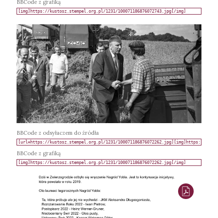
BBCode z grafiką
BBCode z odsyłaczem do źródła
BBCode z grafiką