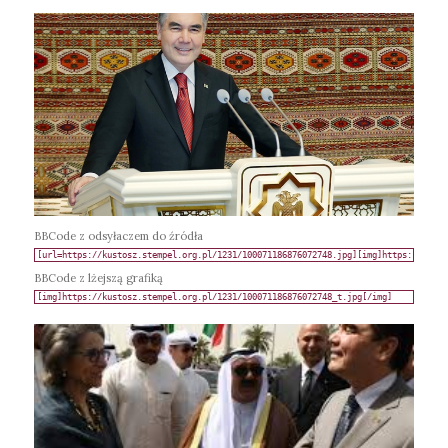
BBCode z odsyłaczem do źródła
BBCode z lżejszą grafiką