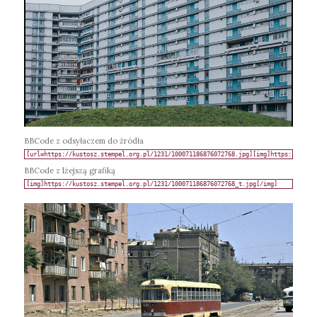
BBCode z odsyłaczem do źródła
BBCode z lżejszą grafiką