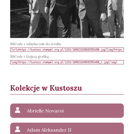
BBCode z odsyłaczem do źródła
BBCode z lżejszą grafiką
Kolekcje w Kustoszu
Abrielle Novaroi
Adam Aleksander II