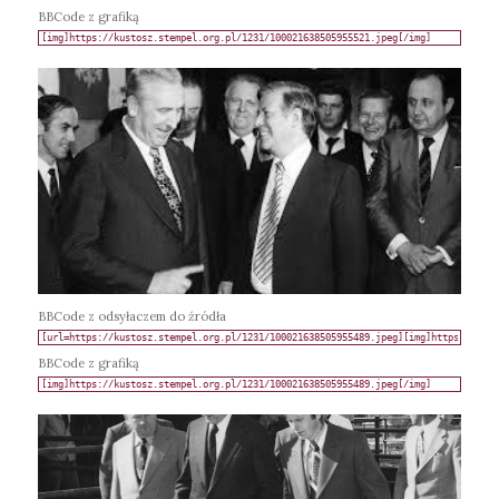
BBCode z grafiką
BBCode z odsyłaczem do źródła
BBCode z grafiką