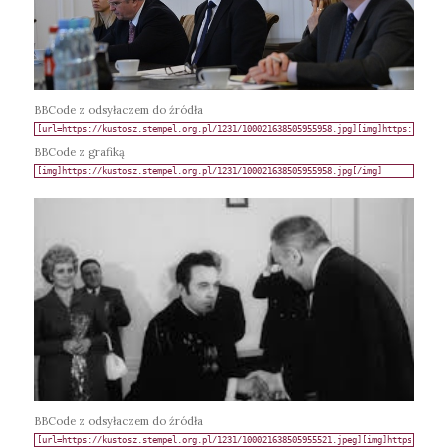
BBCode z odsyłaczem do źródła
BBCode z grafiką
BBCode z odsyłaczem do źródła