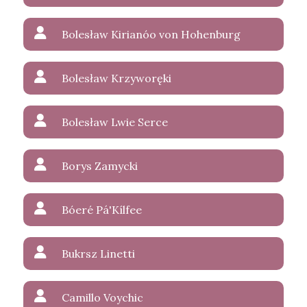
Bolesław Kirianóo von Hohenburg
Bolesław Krzyworęki
Bolesław Lwie Serce
Borys Zamycki
Bóeré Pá'Kílfee
Bukrsz Linetti
Camillo Voychic