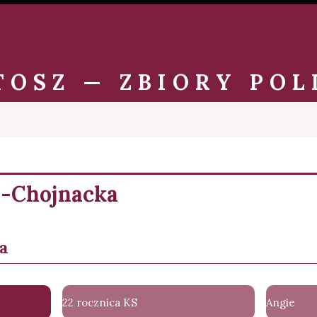
TOSZ — ZBIORY POL
-Chojnacka
a
22 rocznica KS
Angie