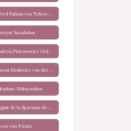
Alfred Fabian von Tehen-Dżek
metyst Faradobus
Andrzej Płatonowicz Ordyński
Antoni Moskwicz van der Pohl
kadiusz Maksymilian
August de la Sparasan de Harlin
ron von Trinitz