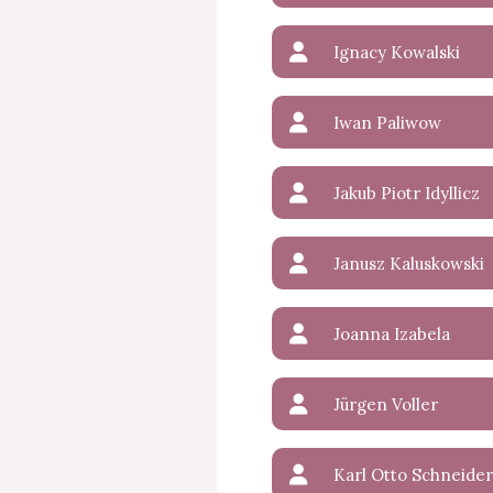
Ignacy Kowalski
Iwan Paliwow
Jakub Piotr Idyllicz
Janusz Kaluskowski
Joanna Izabela
Jürgen Voller
Karl Otto Schneider