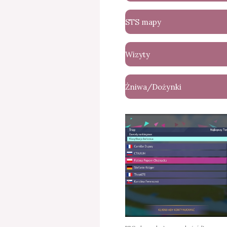
STS mapy
Wizyty
Żniwa/Dożynki