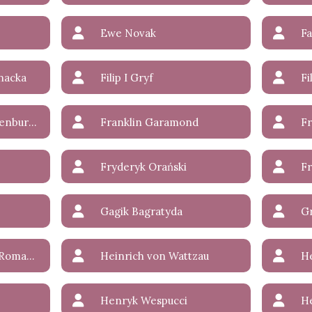
Ewe Novak
F
nacka
Filip I Gryf
Fi
Franciszek von Hohenburg-Karandziej
Franklin Garamond
F
Fryderyk Orański
F
Gagik Bagratyda
Hawert Sroczyński-Romanow de sanguinis Wettin-Weerland
Heinrich von Wattzau
H
Henryk Wespucci