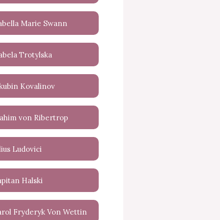
abella Marie Swann
abela Trotylska
kubin Kovalinov
ahim von Ribertrop
lius Ludovici
pitan Halski
rol Fryderyk Von Wettin