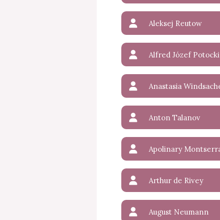
Aleksej Reutow
Alfred Józef Potocki
Anastasia Windsach
Anton Talanov
Apolinary Montserr
Arthur de Rivey
August Neumann