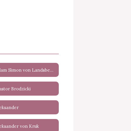
Adam Simon von Landsbergen-Peterelli
astor Brodzicki
leksander
eksander von Kruk