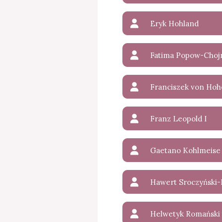
Eryk Hohland
Fatima Popow-Choj
Franz Leopold I
Gaetano Kohlmeise
Helwetyk Romański