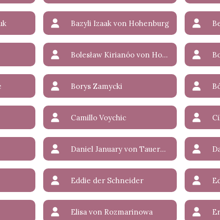
uk
Bazyli Izaak von Hohenburg
B
Bolesław Kirianóo von Hohenburg
B
e
Borys Zamycki
Bó
Camillo Voychic
Ci
Daniel January von Tauer-Krak
Da
Eddie der Schneider
E
Elisa von Rozmarinowa
E