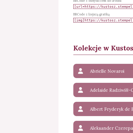
BBCode z odsyłaczem do źródła
BBCode z lżejszą grafiką
Kolekcje w Kusto
Abrielle Novaroi
Albert Fryderyk de 
Aleksander Czerep