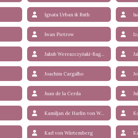
Ignats Urban ik Ruth
Is
Iwan Pietrow
Iz
Jakub Wereszczyński-Bagrat
Ja
Joachim Cargalho
Jo
Juan de la Cerda
Ju
Kamiljan de Harlin von Wespucci la Sparasan
Ka
Karl von Würtemberg
Ka