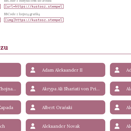
BBCode z odsyłaczem do źródła
BBCode z lżejszą grafiką
szu
Adam Aleksander II
Adelaide Radziwiłł-Chojnacka
Akrypa Ali Shariati von Primisz-Lichtenstein
Al
Espada
Albert Orański
A
ach
Aleksander Novak
Al