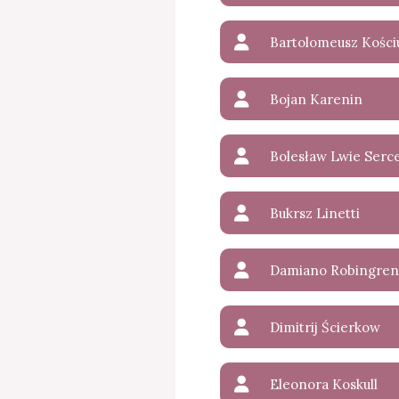
Bartolomeusz Kości
Bojan Karenin
Bolesław Lwie Serc
Bukrsz Linetti
Damiano Robingren
Dimitrij Ścierkow
Eleonora Koskull