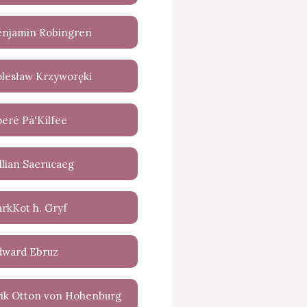
enjamin Robingren
olesław Krzyworęki
eré Pá'Kílfee
llian Saerucaeg
rkKot h. Gryf
dward Ebruz
rik Otton von Hohenburg