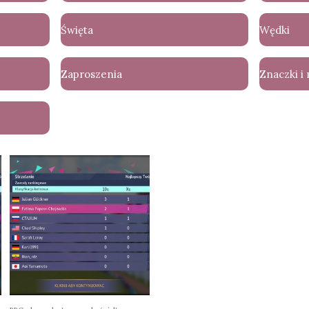
Święta
Wędki
Zaproszenia
Znaczki i