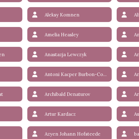
Aleksy Komnen
Amelia Heasley
A
en
Anastazja Lewczyk
Antoni Kacper Burbon-Conti
at
Archibald Denaturov
Ar
Artur Kardacz
Azyen Johann Hofsteede
ba