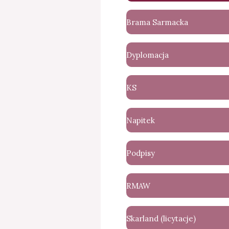
Brama Sarmacka
Dyplomacja
KS
Napitek
Podpisy
RMAW
Skarland (licytacje)