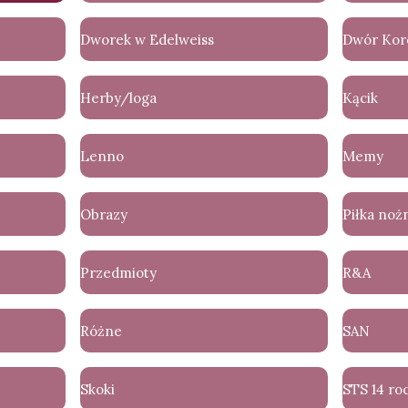
Dworek w Edelweiss
Dwór Ko
Herby/loga
Kącik
Lenno
Memy
Obrazy
Piłka noż
Przedmioty
R&A
Różne
SAN
Skoki
STS 14 ro