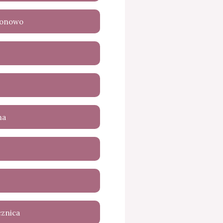
ronowo
na
cznica