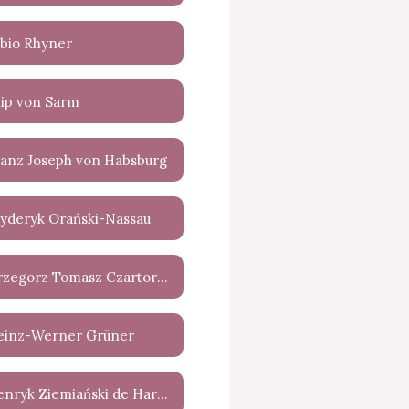
abio Rhyner
lip von Sarm
ranz Joseph von Habsburg
ryderyk Orański-Nassau
Grzegorz Tomasz Czartoryski
einz-Werner Grüner
Henryk Ziemiański de Harlin la Sparasan