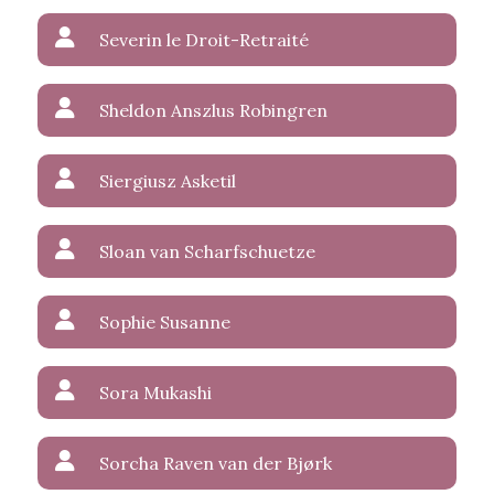
Severin le Droit-Retraité
Sheldon Anszlus Robingren
Siergiusz Asketil
Sloan van Scharfschuetze
Sophie Susanne
Sora Mukashi
Sorcha Raven van der Bjørk