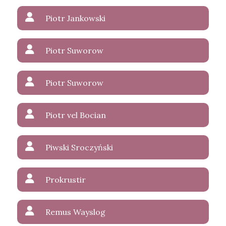
Piotr Jankowski
Piotr Suworow
Piotr Suworow
Piotr vel Bocian
Piwski Sroczyński
Prokrustir
Remus Wayslog