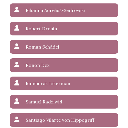
Rihanna Aureliuš-Sedrovski
Robert Drenin
Roman Schädel
Ronon Dex
Rumburak Jokerman
Samuel Radziwiłł
Santiago Vilarte von Hippogriff