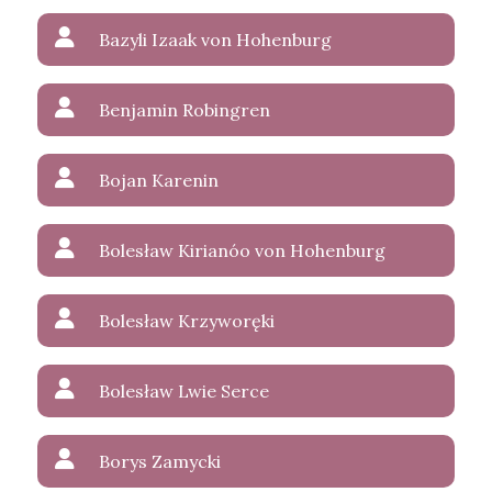
Bazyli Izaak von Hohenburg
Benjamin Robingren
Bojan Karenin
Bolesław Kirianóo von Hohenburg
Bolesław Krzyworęki
Bolesław Lwie Serce
Borys Zamycki