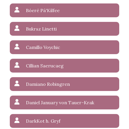
Bóeré Pá'Kílfee
Bukrsz Linetti
Camillo Voychic
Cillian Saerucaeg
Damiano Robingren
Daniel January von Tauer-Krak
DarkKot h. Gryf