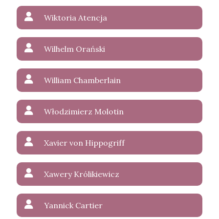
Wiktoria Atencja
Wilhelm Orański
William Chamberlain
Włodzimierz Molotin
Xavier von Hippogriff
Xawery Królikiewicz
Yannick Cartier