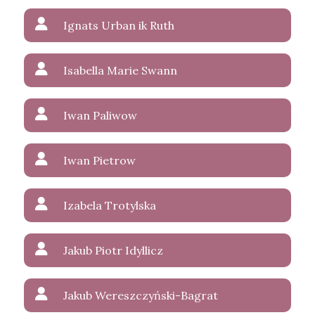
Ignats Urban ik Ruth
Isabella Marie Swann
Iwan Paliwow
Iwan Pietrow
Izabela Trotylska
Jakub Piotr Idyllicz
Jakub Wereszczyński-Bagrat