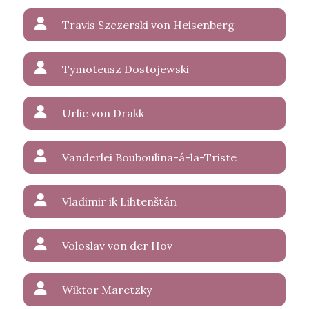
Travis Szczerski von Heisenberg
Tymoteusz Dostojewski
Urlic von Drakk
Vanderlei Bouboulina-á-la-Triste
Vladimir ik Lihtenštán
Voloslav von der Hov
Wiktor Maretzky