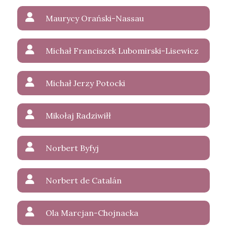
Maurycy Orański-Nassau
Michał Franciszek Lubomirski-Lisewicz
Michał Jerzy Potocki
Mikołaj Radziwiłł
Norbert Byfyj
Norbert de Catalán
Ola Marcjan-Chojnacka