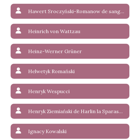
Hawert Sroczyński-Romanow de sanguinis Wettin-Weerland
Heinrich von Wattzau
Heinz-Werner Grüner
Helwetyk Romański
Henryk Wespucci
Henryk Ziemiański de Harlin la Sparasan
Ignacy Kowalski