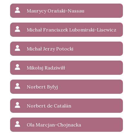
Maurycy Orański-Nassau
Michał Franciszek Lubomirski-Lisewicz
Michał Jerzy Potocki
Mikołaj Radziwiłł
Norbert Byfyj
Norbert de Catalán
Ola Marcjan-Chojnacka