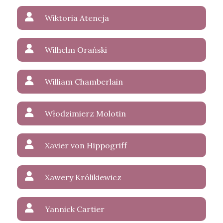
Wiktoria Atencja
Wilhelm Orański
William Chamberlain
Włodzimierz Molotin
Xavier von Hippogriff
Xawery Królikiewicz
Yannick Cartier