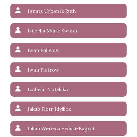
Ignats Urban ik Ruth
Isabella Marie Swann
Iwan Paliwow
Iwan Pietrow
Izabela Trotylska
Jakub Piotr Idyllicz
Jakub Wereszczyński-Bagrat