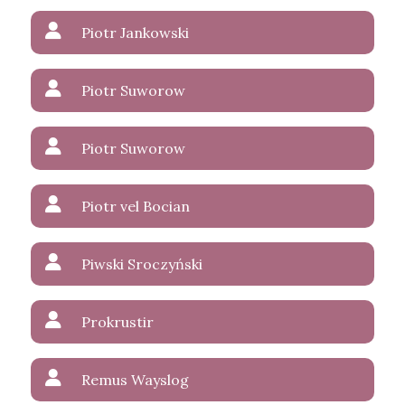
Piotr Jankowski
Piotr Suworow
Piotr Suworow
Piotr vel Bocian
Piwski Sroczyński
Prokrustir
Remus Wayslog