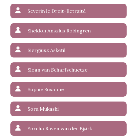
Severin le Droit-Retraité
Sheldon Anszlus Robingren
Siergiusz Asketil
Sloan van Scharfschuetze
Sophie Susanne
Sora Mukashi
Sorcha Raven van der Bjørk