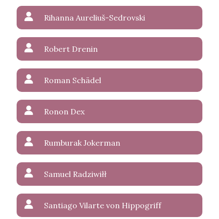
Rihanna Aureliuš-Sedrovski
Robert Drenin
Roman Schädel
Ronon Dex
Rumburak Jokerman
Samuel Radziwiłł
Santiago Vilarte von Hippogriff