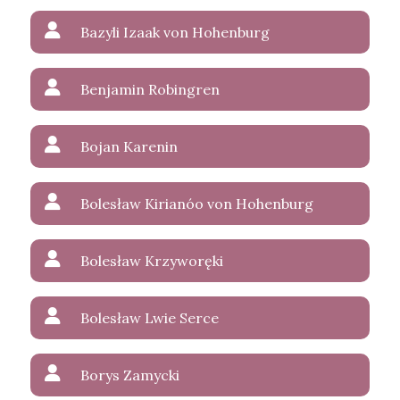
Bazyli Izaak von Hohenburg
Benjamin Robingren
Bojan Karenin
Bolesław Kirianóo von Hohenburg
Bolesław Krzyworęki
Bolesław Lwie Serce
Borys Zamycki