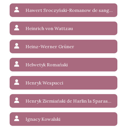
Hawert Sroczyński-Romanow de sanguinis Wettin-Weerland
Heinrich von Wattzau
Heinz-Werner Grüner
Helwetyk Romański
Henryk Wespucci
Henryk Ziemiański de Harlin la Sparasan
Ignacy Kowalski