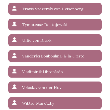
Travis Szczerski von Heisenberg
Tymoteusz Dostojewski
Urlic von Drakk
Vanderlei Bouboulina-á-la-Triste
Vladimir ik Lihtenštán
Voloslav von der Hov
Wiktor Maretzky